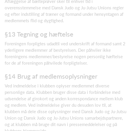
Aflæggelse af bælteprøver sker til enhver tid i
overensstemmelse med Dansk Judo og Ju-Jutsu Unions regler
og efter indstilling af træner og formand under hensyntagen af
medlemmets flid og dygtighed.
§13 Tegning og hæftelse
Foreningen forpligtes udadtil ved underskrift af formand samt 2
yderligere medlemmer af bestyrelsen. Der påhviler ikke
foreningens medlemmer/bestyrelse nogen personlig hæftelse
for de af foreningen påhvilede forpligtelser.
§14 Brug af medlemsoplysninger
Ved indmeldelse i klubben oplyser medlemmet diverse
personlige data. Klubben bruger disse data i forbindelse med
udsendelse af girokort og anden korrespondance mellem klub
og medlem. Ved indmeldelse giver du desuden lov til, at
klubben må dele disse oplysninger med Dansk Judo og Ju-Jutsu
Union og Dansk Judo og Ju-Jutsu Unions samarbejdspartnere,
og at klubben må bruge dit navn i pressemeddelelser og på
klubbens hjemmeside.