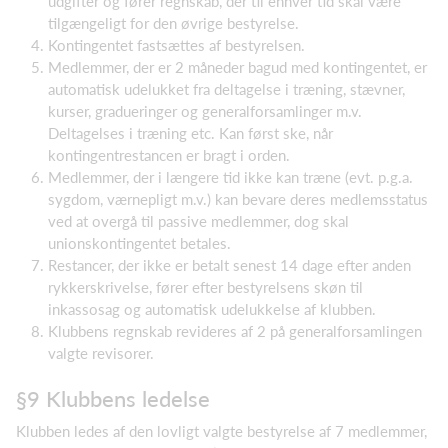
udgifter og fører regnskab, der til enhver tid skal være
tilgængeligt for den øvrige bestyrelse.
Kontingentet fastsættes af bestyrelsen.
Medlemmer, der er 2 måneder bagud med kontingentet, er
automatisk udelukket fra deltagelse i træning, stævner,
kurser, gradueringer og generalforsamlinger m.v.
Deltagelses i træning etc. Kan først ske, når
kontingentrestancen er bragt i orden.
Medlemmer, der i længere tid ikke kan træne (evt. p.g.a.
sygdom, værnepligt m.v.) kan bevare deres medlemsstatus
ved at overgå til passive medlemmer, dog skal
unionskontingentet betales.
Restancer, der ikke er betalt senest 14 dage efter anden
rykkerskrivelse, fører efter bestyrelsens skøn til
inkassosag og automatisk udelukkelse af klubben.
Klubbens regnskab revideres af 2 på generalforsamlingen
valgte revisorer.
§9 Klubbens ledelse
Klubben ledes af den lovligt valgte bestyrelse af 7 medlemmer,