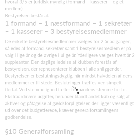
hvoraf 3/5 er juridisk myndig (Formand – kasserer – og et
medlem).
Bestyrelsen består af:
1 formand – 1 næstformand – 1 sekretær
– 1 kasserer – 3 bestyrelsesmedlemmer
De enkelte bestyrelsesmedlemmer vælges for 2 år ad gangen,
således at formand, sekretær samt 1 bestyrelsesmedlem er på
valg i lige år og de øvrige i ulige år. Yderligere vælges hvert år 2
suppleanter. Den daglige ledelse af klubben forestås af
bestyrelsen, der repræsenterer klubben i alle anliggender.
Bestyrelsen er beslutningsdygtig, når mindst halvdelen af dens
medlemmer er til stede. Beslutninger træffes ved simpelt
flertal. Ved stemmelighed tæller formandens stemme for to.
Ekstraordinære udgifter, herunder blandt andet køb og salg af
aktiver og påtagelse af gældsforpligtelser, der ligger væsentligt
ud over det budgetterede, kræver generalforsamlingens
godkendelse.
§10 Generalforsamling