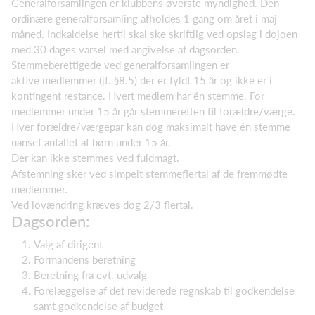
Generalforsamlingen er klubbens øverste myndighed. Den
ordinære generalforsamling afholdes 1 gang om året i maj
måned. Indkaldelse hertil skal ske skriftlig ved opslag i dojoen
med 30 dages varsel med angivelse af dagsorden.
Stemmeberettigede ved generalforsamlingen er
aktive medlemmer (jf. §8.5) der er fyldt 15 år og ikke er i
kontingent restance. Hvert medlem har én stemme. For
medlemmer under 15 år går stemmeretten til forældre/værge.
Hver forældre/værgepar kan dog maksimalt have én stemme
uanset antallet af børn under 15 år.
Der kan ikke stemmes ved fuldmagt.
Afstemning sker ved simpelt stemmeflertal af de fremmødte
medlemmer.
Ved lovændring kræves dog 2/3 flertal.
Dagsorden:
Valg af dirigent
Formandens beretning
Beretning fra evt. udvalg
Forelæggelse af det reviderede regnskab til godkendelse
samt godkendelse af budget