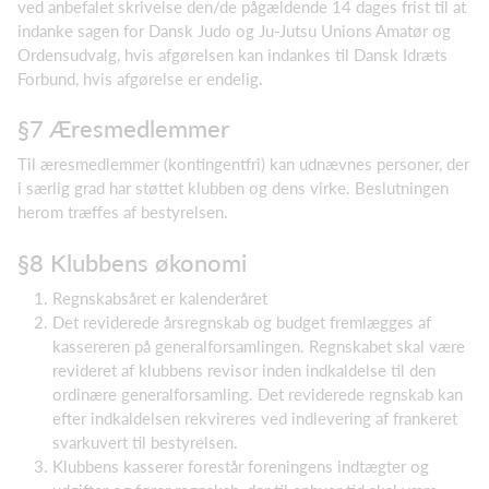
ved anbefalet skrivelse den/de pågældende 14 dages frist til at
indanke sagen for Dansk Judo og Ju-Jutsu Unions Amatør og
Ordensudvalg, hvis afgørelsen kan indankes til Dansk Idræts
Forbund, hvis afgørelse er endelig.
§7 Æresmedlemmer
Til æresmedlemmer (kontingentfri) kan udnævnes personer, der
i særlig grad har støttet klubben og dens virke. Beslutningen
herom træffes af bestyrelsen.
§8 Klubbens økonomi
Regnskabsåret er kalenderåret
Det reviderede årsregnskab og budget fremlægges af
kassereren på generalforsamlingen. Regnskabet skal være
revideret af klubbens revisor inden indkaldelse til den
ordinære generalforsamling. Det reviderede regnskab kan
efter indkaldelsen rekvireres ved indlevering af frankeret
svarkuvert til bestyrelsen.
Klubbens kasserer forestår foreningens indtægter og