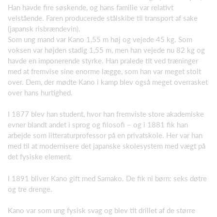
Han havde fire søskende, og hans familie var relativt
velstående. Faren producerede stålskibe til transport af sake
(japansk risbrændevin).
Som ung mand var Kano 1,55 m høj og vejede 45 kg. Som
voksen var højden stadig 1,55 m, men han vejede nu 82 kg og
havde en imponerende styrke. Han pralede tit ved træninger
med at fremvise sine enorme lægge, som han var meget stolt
over. Dem, der mødte Kano i kamp blev også meget overrasket
over hans hurtighed.
I 1877 blev han student, hvor han fremviste store akademiske
evner blandt andet i sprog og filosofi – og i 1881 fik han
arbejde som litteraturprofessor på en privatskole. Her var han
med til at modernisere det japanske skolesystem med vægt på
det fysiske element.
I 1891 bliver Kano gift med Samako. De fik ni børn: seks døtre
og tre drenge.
Kano var som ung fysisk svag og blev tit drillet af de større