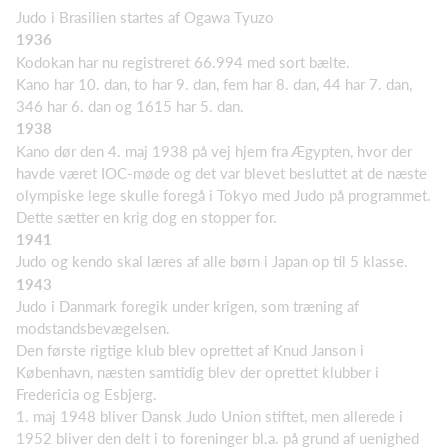
Judo i Brasilien startes af Ogawa Tyuzo
1936
Kodokan har nu registreret 66.994 med sort bælte.
Kano har 10. dan, to har 9. dan, fem har 8. dan, 44 har 7. dan,
346 har 6. dan og 1615 har 5. dan.
1938
Kano dør den 4. maj 1938 på vej hjem fra Ægypten, hvor der
havde været IOC-møde og det var blevet besluttet at de næste
olympiske lege skulle foregå i Tokyo med Judo på programmet.
Dette sætter en krig dog en stopper for.
1941
Judo og kendo skal læres af alle børn i Japan op til 5 klasse.
1943
Judo i Danmark foregik under krigen, som træning af
modstandsbevægelsen.
Den første rigtige klub blev oprettet af Knud Janson i
København, næsten samtidig blev der oprettet klubber i
Fredericia og Esbjerg.
1. maj 1948 bliver Dansk Judo Union stiftet, men allerede i
1952 bliver den delt i to foreninger bl.a. på grund af uenighed