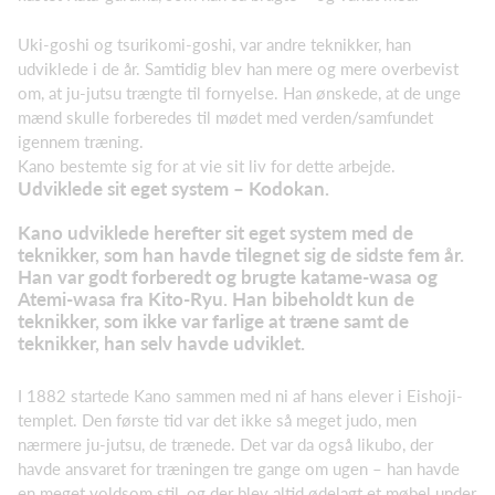
Uki-goshi og tsurikomi-goshi, var andre teknikker, han
udviklede i de år. Samtidig blev han mere og mere overbevist
om, at ju-jutsu trængte til fornyelse. Han ønskede, at de unge
mænd skulle forberedes til mødet med verden/samfundet
igennem træning.
Kano bestemte sig for at vie sit liv for dette arbejde.
Udviklede sit eget system – Kodokan.
Kano udviklede herefter sit eget system med de
teknikker, som han havde tilegnet sig de sidste fem år.
Han var godt forberedt og brugte katame-wasa og
Atemi-wasa fra Kito-Ryu. Han bibeholdt kun de
teknikker, som ikke var farlige at træne samt de
teknikker, han selv havde udviklet.
I 1882 startede Kano sammen med ni af hans elever i Eishoji-
templet. Den første tid var det ikke så meget judo, men
nærmere ju-jutsu, de trænede. Det var da også Iikubo, der
havde ansvaret for træningen tre gange om ugen – han havde
en meget voldsom stil, og der blev altid ødelagt et møbel under