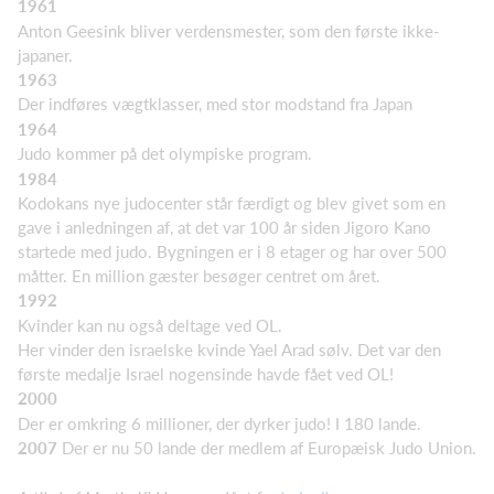
1961
Anton Geesink bliver verdensmester, som den første ikke-
japaner.
1963
Der indføres vægtklasser, med stor modstand fra Japan
1964
Judo kommer på det olympiske program.
1984
Kodokans nye judocenter står færdigt og blev givet som en
gave i anledningen af, at det var 100 år siden Jigoro Kano
startede med judo. Bygningen er i 8 etager og har over 500
måtter. En million gæster besøger centret om året.
1992
Kvinder kan nu også deltage ved OL.
Her vinder den israelske kvinde Yael Arad sølv. Det var den
første medalje Israel nogensinde havde fået ved OL!
2000
Der er omkring 6 millioner, der dyrker judo! I 180 lande.
2007
Der er nu 50 lande der medlem af Europæisk Judo Union.