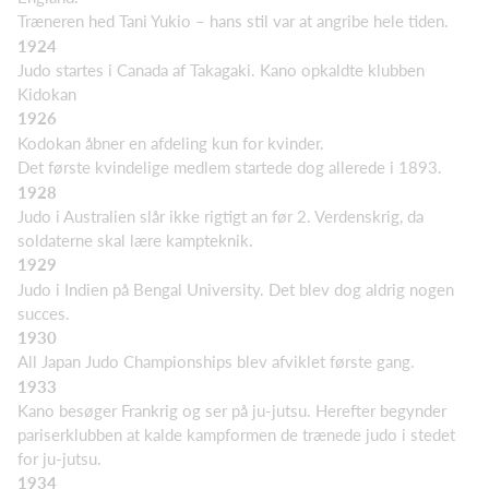
Træneren hed Tani Yukio – hans stil var at angribe hele tiden.
1924
Judo startes i Canada af Takagaki. Kano opkaldte klubben
Kidokan
1926
Kodokan åbner en afdeling kun for kvinder.
Det første kvindelige medlem startede dog allerede i 1893.
1928
Judo i Australien slår ikke rigtigt an før 2. Verdenskrig, da
soldaterne skal lære kampteknik.
1929
Judo i Indien på Bengal University. Det blev dog aldrig nogen
succes.
1930
All Japan Judo Championships blev afviklet første gang.
1933
Kano besøger Frankrig og ser på ju-jutsu. Herefter begynder
pariserklubben at kalde kampformen de trænede judo i stedet
for ju-jutsu.
1934