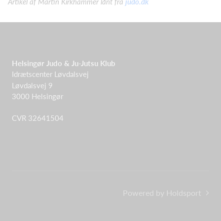
Artikel af Martin Kirkhammer lånt fra
judo.dk
Helsingør Judo & Ju-Jutsu Klub
Idrætscenter Løvdalsvej
Løvdalsvej 9
3000 Helsingør
CVR 32641504
Powered by Holdsport