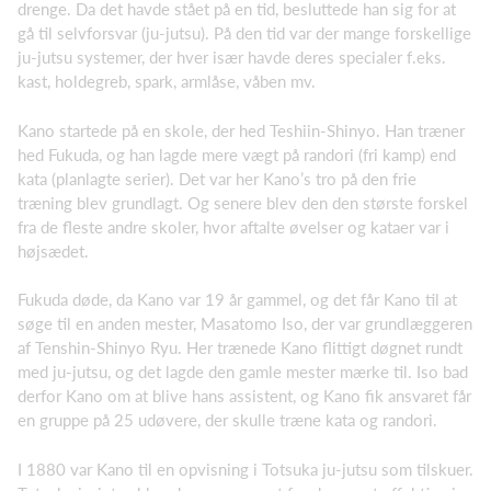
drenge. Da det havde stået på en tid, besluttede han sig for at
gå til selvforsvar (ju-jutsu). På den tid var der mange forskellige
ju-jutsu systemer, der hver især havde deres specialer f.eks.
kast, holdegreb, spark, armlåse, våben mv.
Kano startede på en skole, der hed Teshiin-Shinyo. Han træner
hed Fukuda, og han lagde mere vægt på randori (fri kamp) end
kata (planlagte serier). Det var her Kano’s tro på den frie
træning blev grundlagt. Og senere blev den den største forskel
fra de fleste andre skoler, hvor aftalte øvelser og kataer var i
højsædet.
Fukuda døde, da Kano var 19 år gammel, og det får Kano til at
søge til en anden mester, Masatomo Iso, der var grundlæggeren
af Tenshin-Shinyo Ryu. Her trænede Kano flittigt døgnet rundt
med ju-jutsu, og det lagde den gamle mester mærke til. Iso bad
derfor Kano om at blive hans assistent, og Kano fik ansvaret får
en gruppe på 25 udøvere, der skulle træne kata og randori.
I 1880 var Kano til en opvisning i Totsuka ju-jutsu som tilskuer.