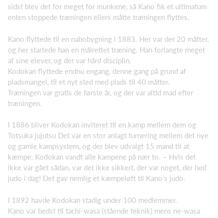
sidst blev det for meget for munkene, så Kano fik et ultimatum
enten stoppede træningen ellers måtte træningen flyttes.
Kano flyttede til en nabobygning i 1883. Her var der 20 måtter,
og her startede han en målrettet træning. Han forlangte meget
af sine elever, og der var hård disciplin.
Kodokan flyttede endnu engang, denne gang på grund af
pladsmangel, til et nyt sted med plads til 40 måtter.
Træningen var gratis de første år, og der var altid mad efter
træningen.
I 1886 bliver Kodokan inviteret til en kamp mellem dem og
Totsuka jujutsu Det var en stor anlagt turnering mellem det nye
og gamle kampsystem, og der blev udvalgt 15 mand til at
kæmpe. Kodokan vandt alle kampene på nær to. – Hvis det
ikke var gået sådan, var det ikke sikkert, der var noget, der hed
judo i dag! Det gav nemlig et kæmpeløft til Kano’s judo.
I 1892 havde Kodokan stadig under 100 medlemmer.
Kano var bedst til tachi-wasa (stående teknik) mens ne-wasa