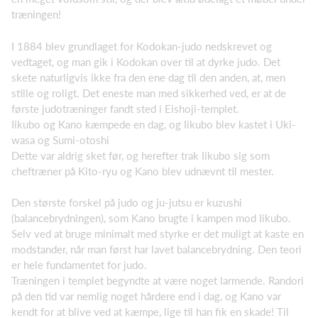
træningen!
I 1884 blev grundlaget for Kodokan-judo nedskrevet og
vedtaget, og man gik i Kodokan over til at dyrke judo. Det
skete naturligvis ikke fra den ene dag til den anden, at, men
stille og roligt. Det eneste man med sikkerhed ved, er at de
første judotræninger fandt sted i Eishoji-templet.
Iikubo og Kano kæmpede en dag, og Iikubo blev kastet i Uki-
wasa og Sumi-otoshi
Dette var aldrig sket før, og herefter trak Iikubo sig som
cheftræner på Kito-ryu og Kano blev udnævnt til mester.
Den største forskel på judo og ju-jutsu er kuzushi
(balancebrydningen), som Kano brugte i kampen mod Iikubo.
Selv ved at bruge minimalt med styrke er det muligt at kaste en
modstander, når man først har lavet balancebrydning. Den teori
er hele fundamentet for judo.
Træningen i templet begyndte at være noget larmende. Randori
på den tid var nemlig noget hårdere end i dag, og Kano var
kendt for at blive ved at kæmpe, lige til han fik en skade! Til