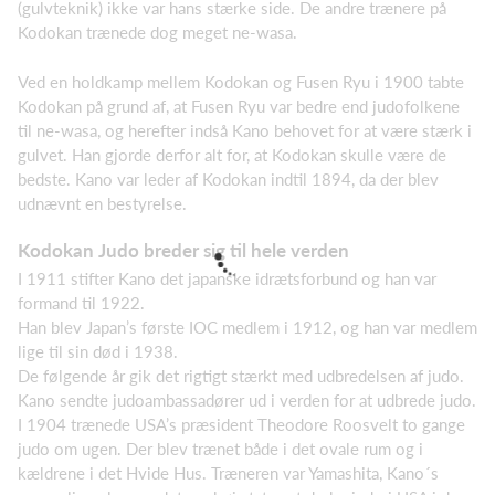
(gulvteknik) ikke var hans stærke side. De andre trænere på
Kodokan trænede dog meget ne-wasa.
Ved en holdkamp mellem Kodokan og Fusen Ryu i 1900 tabte
Kodokan på grund af, at Fusen Ryu var bedre end judofolkene
til ne-wasa, og herefter indså Kano behovet for at være stærk i
gulvet. Han gjorde derfor alt for, at Kodokan skulle være de
bedste. Kano var leder af Kodokan indtil 1894, da der blev
udnævnt en bestyrelse.
Kodokan Judo breder sig til hele verden
I 1911 stifter Kano det japanske idrætsforbund og han var
formand til 1922.
Han blev Japan’s første IOC medlem i 1912, og han var medlem
lige til sin død i 1938.
De følgende år gik det rigtigt stærkt med udbredelsen af judo.
Kano sendte judoambassadører ud i verden for at udbrede judo.
I 1904 trænede USA’s præsident Theodore Roosvelt to gange
judo om ugen. Der blev trænet både i det ovale rum og i
kældrene i det Hvide Hus. Træneren var Yamashita, Kano´s