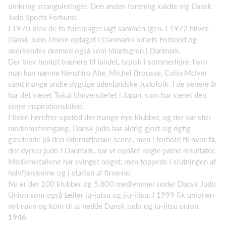
omkring stranguleringer. Den anden forening kaldte sig Dansk
Judo Sports Forbund.
I 1970 blev de to foreninger lagt sammen igen. I 1972 bliver
Dansk Judo Union optaget i Danmarks Idræts Forbund og
anerkendes dermed også som idrætsgren i Danmark.
Der blev hentet trænere til landet, typisk i sommerlejre, hvor
man kan nævne Kenshiro Abe, Michel Brousse, Colin McIver
samt mange andre dygtige udenlandske Judofolk. I de senere år
har det været Tokai Universitetet i Japan, som har været den
store inspirationskilde.
I tiden herefter opstod der mange nye klubber, og der var stor
medlemsfremgang. Dansk judo har aldrig gjort sig rigtig
gældende på den internationale scene, men i forhold til hvor få,
der dyrker judo i Danmark, har vi opnået nogle pæne resultater.
Medlemstallene har svinget noget, men toppede i slutningen af
halvfjerdserne og i starten af firserne.
Nu er der 100 klubber og 5.800 medlemmer under Dansk Judo
Union som også tæller ju-jutsu og jiu-jitsu. I 1999 fik unionen
nyt navn og kom til at hedde Dansk judo og ju-jitsu union.
1946