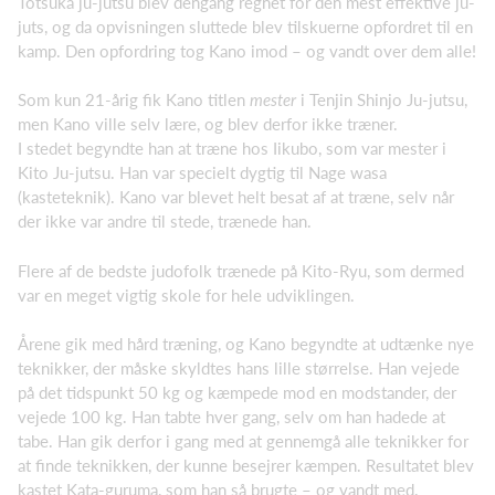
Totsuka ju-jutsu blev dengang regnet for den mest effektive ju-
juts, og da opvisningen sluttede blev tilskuerne opfordret til en
kamp. Den opfordring tog Kano imod – og vandt over dem alle!
Som kun 21-årig fik Kano titlen
mester
i Tenjin Shinjo Ju-jutsu,
men Kano ville selv lære, og blev derfor ikke træner.
I stedet begyndte han at træne hos Iikubo, som var mester i
Kito Ju-jutsu. Han var specielt dygtig til Nage wasa
(kasteteknik). Kano var blevet helt besat af at træne, selv når
der ikke var andre til stede, trænede han.
Flere af de bedste judofolk trænede på Kito-Ryu, som dermed
var en meget vigtig skole for hele udviklingen.
Årene gik med hård træning, og Kano begyndte at udtænke nye
teknikker, der måske skyldtes hans lille størrelse. Han vejede
på det tidspunkt 50 kg og kæmpede mod en modstander, der
vejede 100 kg. Han tabte hver gang, selv om han hadede at
tabe. Han gik derfor i gang med at gennemgå alle teknikker for
at finde teknikken, der kunne besejrer kæmpen. Resultatet blev
kastet Kata-guruma, som han så brugte – og vandt med.