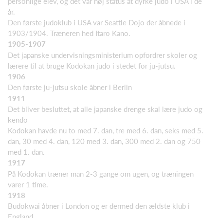
personlige elev, og det var høj status at dyrke judo i USA i de
år.
Den første judoklub i USA var Seattle Dojo der åbnede i
1903/1904. Træneren hed Itaro Kano.
1905-1907
Det japanske undervisningsministerium opfordrer skoler og
lærere til at bruge Kodokan judo i stedet for ju-jutsu.
1906
Den første ju-jutsu skole åbner i Berlin
1911
Det bliver besluttet, at alle japanske drenge skal lære judo og
kendo
Kodokan havde nu to med 7. dan, tre med 6. dan, seks med 5.
dan, 30 med 4. dan, 120 med 3. dan, 300 med 2. dan og 750
med 1. dan.
1917
På Kodokan træner man 2-3 gange om ugen, og træningen
varer 1 time.
1918
Budokwai åbner i London og er dermed den ældste klub i
England.