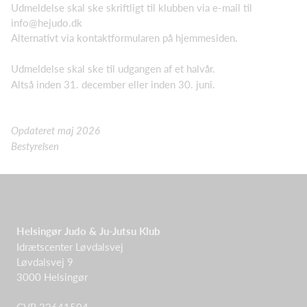
Udmeldelse skal ske skriftligt til klubben via e-mail til
info@hejudo.dk
Alternativt via kontaktformularen på hjemmesiden.
Udmeldelse skal ske til udgangen af et halvår.
Altså inden 31. december eller inden 30. juni.
Opdateret maj 2026
Bestyrelsen
Helsingør Judo & Ju-Jutsu Klub
Idrætscenter Løvdalsvej
Løvdalsvej 9
3000 Helsingør